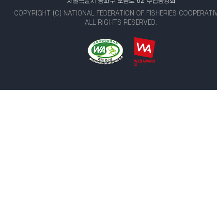
서울특별시 송파구 오금로 62 수협중앙회
COPYRIGHT (C) NATIONAL FEDERATION OF FISHERIES COOPERATI
ALL RIGHTS RESERVED.