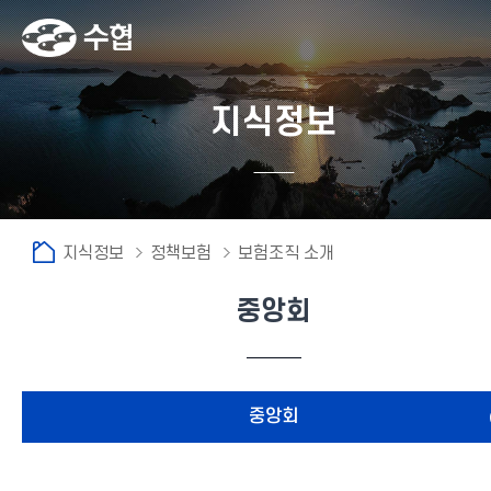
지식정보
지식정보
정책보험
보험조직 소개
중앙회
fnctId=sitemenu,menuViewType=tab
중앙회
중앙회