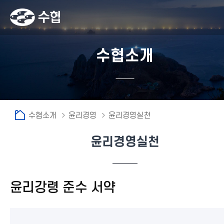
수협소개
수협소개
윤리경영
윤리경영실천
윤리경영실천
fnctId=sitemenu,menuViewType=tab
윤리강령 준수 서약