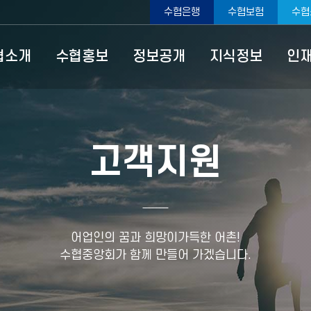
수협은행
수협보험
수협
ype=top
협소개
수협홍보
정보공개
지식정보
인
고객지원
어업인의 꿈과 희망이가득한 어촌!
수협중앙회가 함께 만들어 가겠습니다.