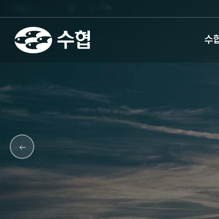
fnctId=sitemenu,menuViewT
수