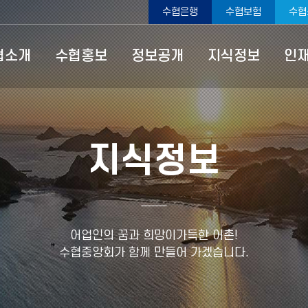
수협은행
수협보험
수협
협소개
수협홍보
정보공개
지식정보
인
지식정보
어업인의 꿈과 희망이가득한 어촌!
수협중앙회가 함께 만들어 가겠습니다.