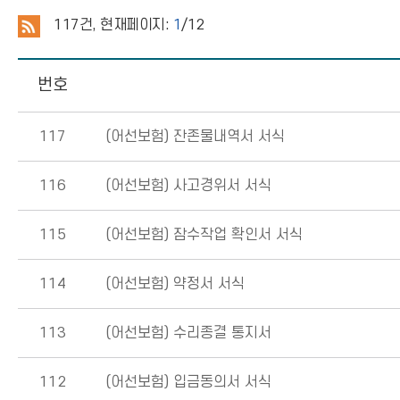
117
건, 현재페이지:
1
/12
번호
117
(어선보험) 잔존물내역서 서식
116
(어선보험) 사고경위서 서식
115
(어선보험) 잠수작업 확인서 서식
114
(어선보험) 약정서 서식
113
(어선보험) 수리종결 통지서
112
(어선보험) 입금동의서 서식