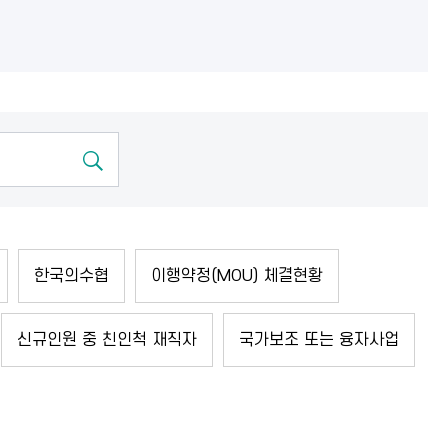
한국의수협
이행약정(MOU) 체결현황
신규인원 중 친인척 재직자
국가보조 또는 융자사업