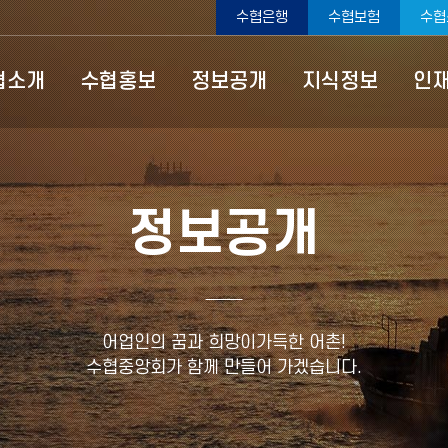
수협은행
수협보험
수협
협소개
수협홍보
정보공개
지식정보
인
정보공개
어업인의 꿈과 희망이가득한 어촌!
수협중앙회가 함께 만들어 가겠습니다.