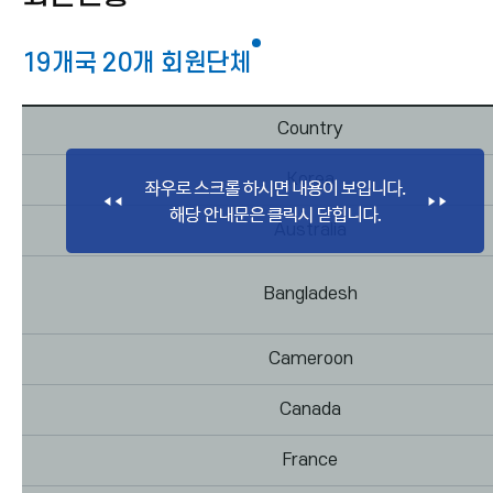
19개국 20개 회원단체
Country
Korea
Australia
Bangladesh
Cameroon
Canada
France