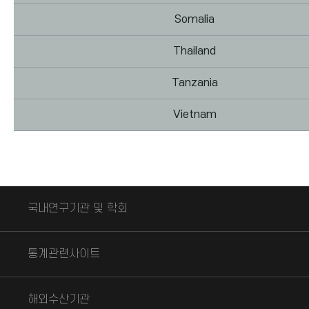
Somalia
Thailand
Tanzania
Vietnam
국립수산과학원
국내연구기관 및 학회
국립해양조사원
통계청 국가통계포털
통계관련사이트
한국식품연구원
수산정보포털
WTO(세계무역기구)
한국해양과학기술원
해외수산기관