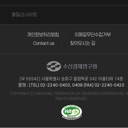
한국농촌경제연구원
FAO(국제연합식량농업기구)
한국해양과학기술진흥원
수협중앙회
연안포털
패밀리사이트
COFI(FAO 수산위원회)
한국해양수산개발원
수협사료
원양산업종합정보시스템
IAPH(국제항만협회)
해양생태기술연구소
개인정보처리방침
이메일무단수집거부
수협유통
한국무역협회
Contact us
찾아오시는 길
IHO(국제수로기구)
한국수산경영학회
노량진수산시장
한국은행 경제통계시스템
IMO(국제해사기구)
한국수산과학회
어업in수산
해양안전종합정보시스템
ISA(국제해저기구)
한국어류학회
수협재단
(우 05542) 서울특별시 송파구 올림픽로 342 아울타워 14층
OECD(경제협력개발기구)
한국어병학회
문의 : (TEL) 02-2240-0403, 0408 (FAX) 02-2240-0420
ICA 수산위원회
COPYRIGHT (C) NATIONAL FEDERATION OF FISHERIES COOPERATIVES. 
PIERS(세계무역정보제공업체)
한국어업기술학회
RIGHTS RESERVED.
UN(국제연합)
NAFO(북대서양수산위원회)