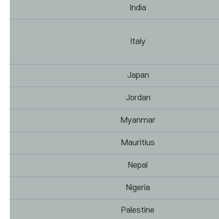
India
Italy
Japan
Jordan
Myanmar
Mauritius
Nepal
Nigeria
Palestine