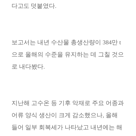
다고도 덧붙
였다
.
보고서는 내년 수산물 총생산량이
384
만
t
으로 올해의 수준을 유지하는 데 그칠 것으
로 내다봤다
.
지난해 고수온 등 기후 악재로 주요 어종과
어류 양식 생산이 크게 감소했으나
,
올해
들어 일부 회복세가 나타났고 내년에는 해